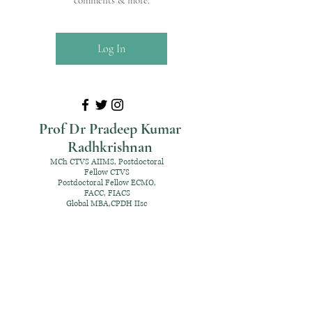
comments & more.
Log In
Prof Dr Pradeep Kumar
Radhkrishnan
MCh CTVS AIIMS, Postdoctoral
Fellow CTVS
Postdoctoral Fellow ECMO,
FACC, FIACS
Global MBA,CPDH IIsc
+91 98952 70192
rpksai@hotmail.com