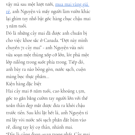
vậy mà sau một lượt tưới, 
mua mai vàng giá 
rẻ
, anh Nguyện và mấy người làm vườn khác 
lại ghìm tay nhổ bật gốc hàng chục chậu mai 
3 năm tuổi.
Đó là những cây mai đã được anh chuẩn bị 
cho việc khoe sắc ở Canada. “Đợt này mình 
chuyển 71 cây mai” - anh Nguyện vừa nói 
vừa soạn một thùng xốp cỡ lớn, lót phủ một 
lớp nilông trong suốt phía trong. Tiếp đó, 
anh bày ra nào bông gòn, nước sạch, cuộn 
màng bọc thực phẩm...
Kiện hàng đặc biệt
Hai cây mai 8 năm tuổi, cao khoảng 1,5m, 
gốc to gần bằng cườm tay người lớn với thế 
xoắn thân đẹp mắt được đưa ra khỏi chậu 
trước tiên. Sau khi lặt hết lá, anh Nguyện tỉ 
mỉ lấy vòi nước xối sạch phần đất bám vào 
rễ, dùng tay kỳ cọ thân, nhánh mai.
“Đây là công đoạn quan trọng nhất. Cây mai 