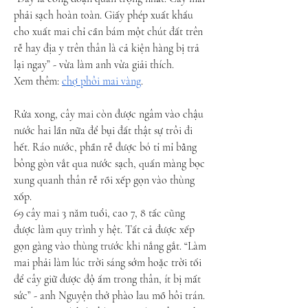
phải sạch hoàn toàn. Giấy phép xuất khẩu 
cho xuất mai chỉ cần bám một chút đất trên 
rễ hay địa y trên thân là cả kiện hàng bị trả 
lại ngay” - vừa làm anh vừa giải thích.
Xem thêm: 
chợ phôi mai vàng
.
Rửa xong, cây mai còn được ngâm vào chậu 
nước hai lần nữa để bụi đất thật sự trôi đi 
hết. Ráo nước, phần rễ được bó tỉ mỉ bằng 
bông gòn vắt qua nước sạch, quấn màng bọc 
xung quanh thân rễ rồi xếp gọn vào thùng 
xốp.
69 cây mai 3 năm tuổi, cao 7, 8 tấc cũng 
được làm quy trình y hệt. Tất cả được xếp 
gọn gàng vào thùng trước khi nắng gắt. “Làm 
mai phải làm lúc trời sáng sớm hoặc trời tối 
để cây giữ được độ ẩm trong thân, ít bị mất 
sức” - anh Nguyện thở phào lau mồ hôi trán.