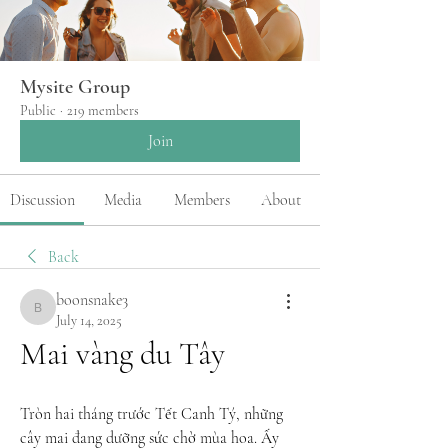
Mysite Group
Public
·
219 members
Join
Discussion
Media
Members
About
Back
boonsnake3
boonsnake3
July 14, 2025
Mai vàng du Tây
Tròn hai tháng trước Tết Canh Tý, những 
cây mai đang dưỡng sức chờ mùa hoa. Ấy 