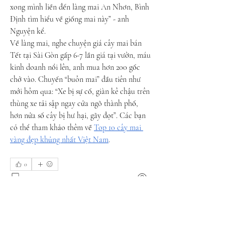
xong mình liền đến làng mai An Nhơn, Bình 
Định tìm hiểu về giống mai này” - anh 
Nguyện kể.
Về làng mai, nghe chuyện giá cây mai bán 
Tết tại Sài Gòn gấp 6-7 lần giá tại vườn, máu 
kinh doanh nổi lên, anh mua hơn 200 gốc 
chở vào. Chuyến “buôn mai” đầu tiên như 
mới hôm qua: “Xe bị sự cố, giàn kê chậu trên 
thùng xe tải sập ngay cửa ngõ thành phố, 
hơn nửa số cây bị hư hại, gãy đọt”. Các bạn 
có thể tham khảo thêm về 
Top 10 cây mai 
vàng đẹp khủng nhất Việt Nam
.
0
0
3
Write a comment...