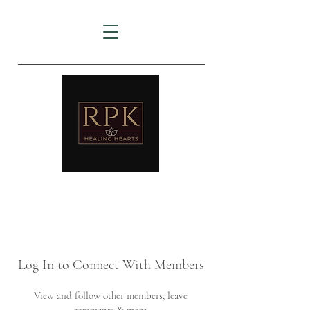
AMTZ
Travancore Heart Institute
Log In to Connect With Members
View and follow other members, leave