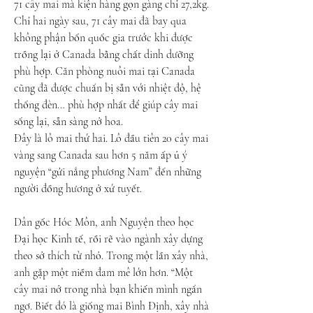
71 cây mai mà kiện hàng gọn gàng chỉ 27,2kg. 
Chỉ hai ngày sau, 71 cây mai đã bay qua 
không phận bốn quốc gia trước khi được 
trồng lại ở Canada bằng chất dinh dưỡng 
phù hợp. Căn phòng nuôi mai tại Canada 
cũng đã được chuẩn bị sẵn với nhiệt độ, hệ 
thống đèn… phù hợp nhất để giúp cây mai 
sống lại, sẵn sàng nở hoa.
Đây là lô mai thứ hai. Lô đầu tiên 20 cây mai 
vàng sang Canada sau hơn 5 năm ấp ủ ý 
nguyện “gửi nắng phương Nam” đến những 
người đồng hương ở xứ tuyết.
Dân gốc Hóc Môn, anh Nguyện theo học 
Đại học Kinh tế, rồi rẽ vào ngành xây dựng 
theo sở thích từ nhỏ. Trong một lần xây nhà, 
anh gặp một niềm đam mê lớn hơn. “Một 
cây mai nở trong nhà bạn khiến mình ngẩn 
ngơ. Biết đó là giống mai Bình Định, xây nhà 