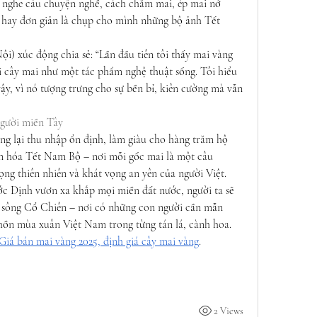
g nghe câu chuyện nghề, cách chăm mai, ép mai nở 
n hay đơn giản là chụp cho mình những bộ ảnh Tết 
) xúc động chia sẻ: “Lần đầu tiên tôi thấy mai vàng 
i cây mai như một tác phẩm nghệ thuật sống. Tôi hiểu 
ậy, vì nó tượng trưng cho sự bền bỉ, kiên cường mà vẫn 
người miền Tây
 lại thu nhập ổn định, làm giàu cho hàng trăm hộ 
n hóa Tết Nam Bộ – nơi mỗi gốc mai là một câu 
rọng thiên nhiên và khát vọng an yên của người Việt.
c Định vươn xa khắp mọi miền đất nước, người ta sẽ 
 sông Cổ Chiên – nơi có những con người cần mẫn 
 hồn mùa xuân Việt Nam trong từng tán lá, cành hoa. 
Giá bán mai vàng 2025, định giá cây mai vàng
.
2 Views