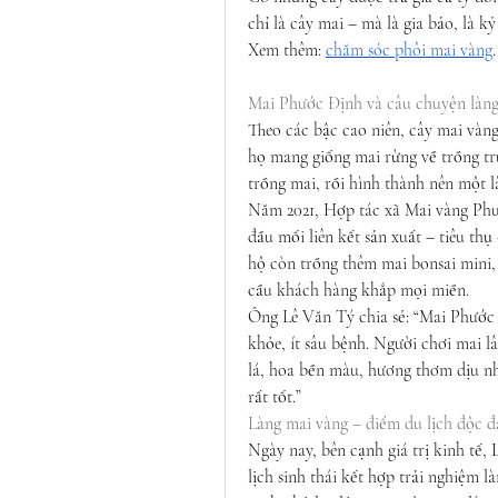
chỉ là cây mai – mà là gia bảo, là kỷ 
Xem thêm: 
chăm sóc phôi mai vàng
.
Mai Phước Định và câu chuyện làn
Theo các bậc cao niên, cây mai vàng
họ mang giống mai rừng về trồng trư
trồng mai, rồi hình thành nên một l
Năm 2021, Hợp tác xã Mai vàng Phướ
đầu mối liên kết sản xuất – tiêu thụ
hộ còn trồng thêm mai bonsai mini,
cầu khách hàng khắp mọi miền.
Ông Lê Văn Tý chia sẻ: “Mai Phước Đ
khỏe, ít sâu bệnh. Người chơi mai l
lá, hoa bền màu, hương thơm dịu nh
rất tốt.”
Làng mai vàng – điểm du lịch độc 
Ngày nay, bên cạnh giá trị kinh tế
lịch sinh thái kết hợp trải nghiệm l