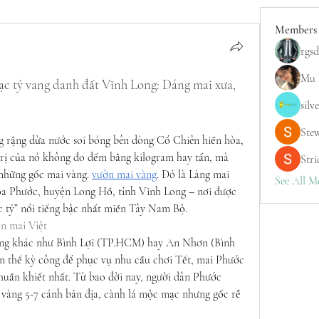
Members
rgsd
Mu 
c tỷ vang danh đất Vĩnh Long: Dáng mai xưa, 
silv
Ste
 rặng dừa nước soi bóng bên dòng Cổ Chiên hiền hòa, 
trị của nó không đo đếm bằng kilogram hay tấn, mà 
Stri
 những gốc mai vàng. 
vườn mai vàng
. Đó là Làng mai 
See All M
a Phước, huyện Long Hồ, tỉnh Vĩnh Long – nơi được 
 tỷ” nổi tiếng bậc nhất miền Tây Nam Bộ.
n mai Việt
ếng khác như Bình Lợi (TP.HCM) hay An Nhơn (Bình 
n thế kỳ công để phục vụ nhu cầu chơi Tết, mai Phước 
huần khiết nhất. Từ bao đời nay, người dân Phước 
 vàng 5-7 cánh bản địa, cành lá mộc mạc nhưng gốc rễ 