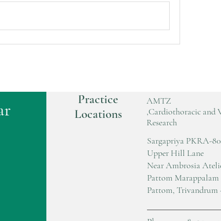
Practice
AMTZ
ar
,Cardiothoracic and 
Locations
Research
Sargapriya PKRA-80
Upper Hill Lane
Near Ambrosia Ateli
Pattom Marappalam
Pattom, Trivandrum 