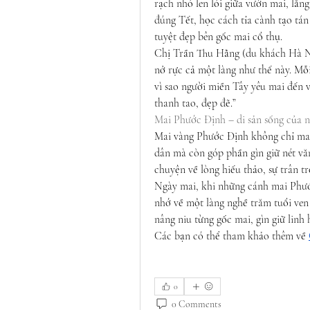
rạch nhỏ len lỏi giữa vườn mai, lắn
đúng Tết, học cách tỉa cành tạo tá
tuyệt đẹp bên gốc mai cổ thụ.
Chị Trần Thu Hằng (du khách Hà Nội
nở rực cả một làng như thế này. Mỗ
vì sao người miền Tây yêu mai đến v
thanh tao, đẹp đẽ.”
Mai Phước Định – di sản sống của 
Mai vàng Phước Định không chỉ mang
dân mà còn góp phần gìn giữ nét vă
chuyện về lòng hiếu thảo, sự trân t
Ngày mai, khi những cánh mai Phướ
nhớ về một làng nghề trăm tuổi ven
nâng niu từng gốc mai, gìn giữ linh
Các bạn có thể tham khảo thêm về 
0
0 Comments