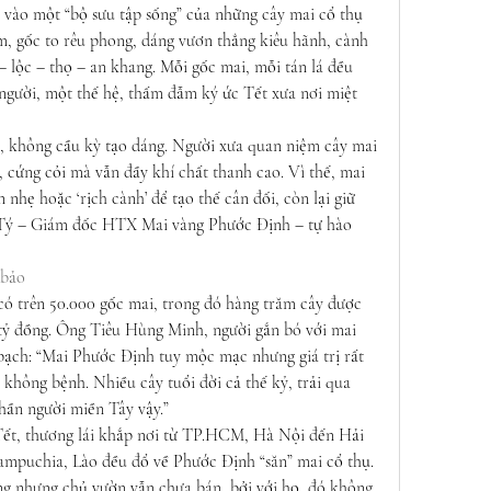
 vào một “bộ sưu tập sống” của những cây mai cổ thụ 
m, gốc to rêu phong, dáng vươn thẳng kiêu hãnh, cành 
 lộc – thọ – an khang. Mỗi gốc mai, mỗi tán lá đều 
gười, một thế hệ, thấm đẫm ký ức Tết xưa nơi miệt 
, không cầu kỳ tạo dáng. Người xưa quan niệm cây mai 
 cứng cỏi mà vẫn đầy khí chất thanh cao. Vì thế, mai 
nhẹ hoặc ‘rịch cành’ để tạo thế cân đối, còn lại giữ 
 Tý – Giám đốc HTX Mai vàng Phước Định – tự hào 
 bảo
ó trên 50.000 gốc mai, trong đó hàng trăm cây được 
 tỷ đồng. Ông Tiêu Hùng Minh, người gắn bó với mai 
ạch: “Mai Phước Định tuy mộc mạc nhưng giá trị rất 
 không bệnh. Nhiều cây tuổi đời cả thế kỷ, trải qua 
hần người miền Tây vậy.”
 Tết, thương lái khắp nơi từ TP.HCM, Hà Nội đến Hải 
mpuchia, Lào đều đổ về Phước Định “săn” mai cổ thụ. 
ng nhưng chủ vườn vẫn chưa bán, bởi với họ, đó không 