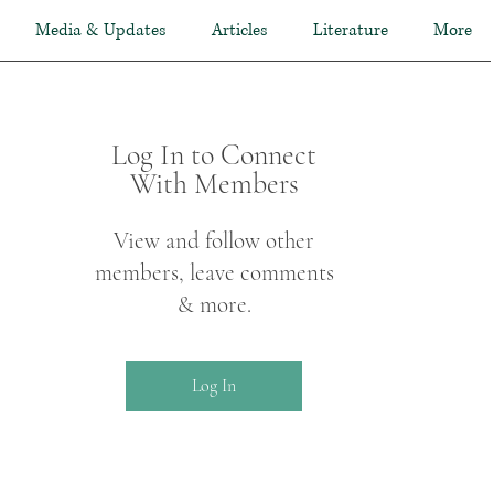
Media & Updates
Articles
Literature
More
Log In to Connect
With Members
View and follow other
members, leave comments
& more.
Log In