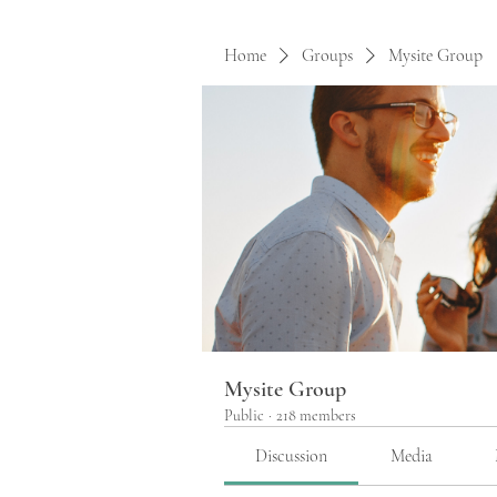
Home
Groups
Mysite Group
Mysite Group
Public
·
218 members
Discussion
Media