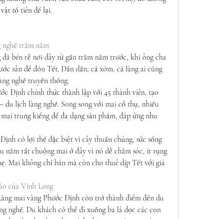
vật tổ tiên để lại.
g nghề trăm năm
 đã bén rễ nơi đây từ gần trăm năm trước, khi ông cha 
ớc sân để đón Tết. Dần dần, cả xóm, cả làng ai cũng 
àng nghề truyền thống.
c Định chính thức thành lập với 45 thành viên, tạo 
 – du lịch làng nghề. Song song với mai cổ thụ, nhiều 
 mai trung kiểng để đa dạng sản phẩm, đáp ứng nhu 
ịnh có lợi thế đặc biệt vì cây thuần chủng, sức sống 
âu năm rất chuộng mai ở đây vì nó dễ chăm sóc, ít rụng 
ẹ. Mai không chỉ bán mà còn cho thuê dịp Tết với giá 
đáo của Vĩnh Long
, Làng mai vàng Phước Định còn trở thành điểm đến du 
àng nghề. Du khách có thể đi xuồng ba lá dọc các con 