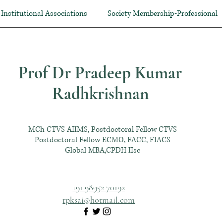
Institutional Associations
Society Membership-Professional
Prof Dr Pradeep Kumar
Radhkrishnan
MCh CTVS AIIMS, Postdoctoral Fellow CTVS
Postdoctoral Fellow ECMO, FACC, FIACS
Global MBA,CPDH IIsc
+91 98952 70192
rpksai@hotmail.com