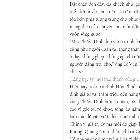
Đặt chân đến đây, du khách như lạc
tuổi đời từ vài chục đến cả trăm nă
tỏa bốn phía tượng trưng cho phúc –
mang theo câu chuyện của một đời n
vườn sông nước.
“Mai Phước Định đẹp vì nó tự nhiên
cũng như người quân tử, thẳng thắn,
ở đây không ghép, không ép, chỉ uốn 
nguyên dáng trời cho,” ông Lê Văn
chia sẻ.
“Làng bạc tỷ” nơi mai thành của gia
Hiện nay, toàn xã Bình Hòa Phước c
định giá từ vài trăm triệu đến hàng
vàng Phước Định hơn 40 năm, bộc b
cao vì gốc to, rễ khỏe, sống lâu năm
bao mùa lũ vẫn vươn lên, như tinh t
Chính vì giá trị ấy mà mỗi độ giáp
Phòng, Quảng Ninh, thậm chí cả Ca
Có những cây được trả giá cả tỷ đồ