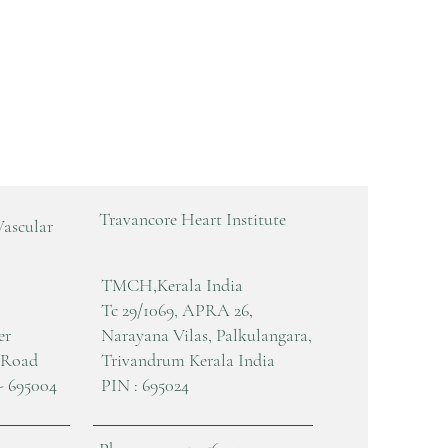
Travancore Heart Institute
Vascular
TMCH,Kerala India
Tc 29/1069, APRA 26,
er
Narayana Vilas, Palkulangara,
 Road
Trivandrum Kerala India
- 695004
PIN : 695024