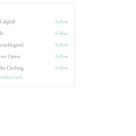
f dfgbdf
Follow
Fr
Follow
erexchloginid
Follow
wart Upton
Follow
dex Clothing
Follow
embers (218)