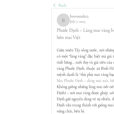
Back
boonsnake3
July 7, 2025
boonsnake3
Phước Định – Làng mai vàng bạ
hồn mai Việt
Giữa miền Tây sông nước, nơi những
có một “làng vàng” đặc biệt mà giá 
tính bằng… tuổi thọ và giá tiền của
vàng Phước Định, thuộc xã Bình Hò
mệnh danh là “thủ phủ mai vàng bạc
Mai Phước Định – dáng mai xưa, hồ
Không giống những làng mai nổi ti
Định) – nơi mai vàng được ghép, uố
Định giữ nguyên dáng vẻ tự nhiên, t
Định vẫn trung thành với giống mai
vững chãi, bền bỉ.