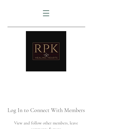
AMTZ
Travancore Heart Institute
Log In to Connect With Members
View and follow other members, leave