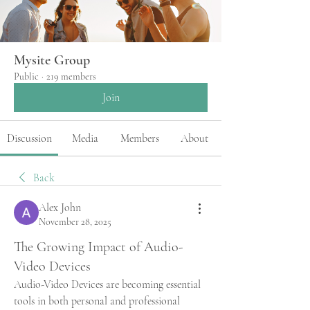
Mysite Group
Public
·
219 members
Join
Discussion
Media
Members
About
Back
Alex John
November 28, 2025
The Growing Impact of Audio-
Video Devices
Audio-Video Devices are becoming essential 
tools in both personal and professional 