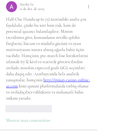
Ayesha Le
12 de dez. de 2025
Half-One Handicap (0.75) üzərindəki analiz çox 
faydalıdır, çünki bu xətt həm risk, həm də 
potensial qazancı balanslaşdırır. Mənim 
təcrübəmə görə, komandanın əvvəlki qələbə 
fərqlərini, hücum və müdafiə gücünü və oyun 
motivasiyasını nəzərə almaq uğurlu bahis üçün 
vacibdir. Həmçinin, pre-match line hərəkətlərini 
izləmək (tỷ lệ kèo) və statistik göstəricilərdən 
istifadə, məsələn expected goals (xG), seçimləri 
daha dəqiq edir. Azərbaycanda belə analitik 
yanaşmalar, həmçinin 
http://pinup-casino-online-
az.com
 kimi qanuni platformalarda tətbiq olunur 
və istifadəçilərə təhlükəsiz və məlumatlı bahis 
imkanı yaradır.
Curtir
Responder
Mostrar mais comentários