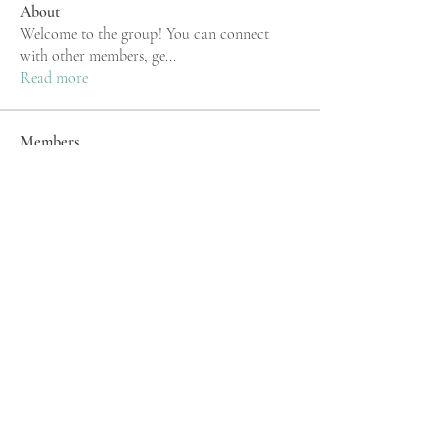
About
Welcome to the group! You can connect
with other members, ge
...
Read more
Members
rgsdf dfgbdf
Follow
Mu Fr
Follow
silverexchloginid
Follow
Stewart Upton
Follow
Stridex Clothing
Follow
See All Members (219)