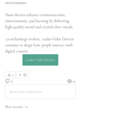
environments. 
These devices enhance communication, 
entertainment, and learning by delivering 
high-quality sound and crystal-clear visuals. 
As technology evolves, Audio-Video Devices 
continue to shape how people interact with 
digital content.
Audio-Video Devices
0
6
10
Escreva um comentário
Mais recente