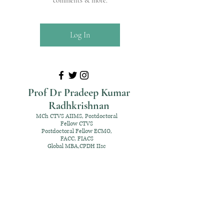
comments & more.
Log In
Prof Dr Pradeep Kumar
Radhkrishnan
MCh CTVS AIIMS, Postdoctoral
Fellow CTVS
Postdoctoral Fellow ECMO,
FACC, FIACS
Global MBA,CPDH IIsc
+91 98952 70192
rpksai@hotmail.com