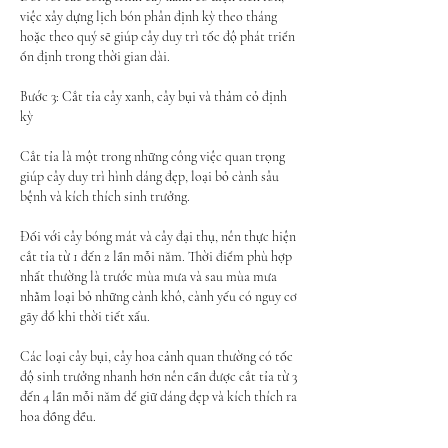
việc xây dựng lịch bón phân định kỳ theo tháng 
hoặc theo quý sẽ giúp cây duy trì tốc độ phát triển 
ổn định trong thời gian dài.
Bước 3: Cắt tỉa cây xanh, cây bụi và thảm cỏ định 
kỳ
Cắt tỉa là một trong những công việc quan trọng 
giúp cây duy trì hình dáng đẹp, loại bỏ cành sâu 
bệnh và kích thích sinh trưởng.
Đối với cây bóng mát và cây đại thụ, nên thực hiện 
cắt tỉa từ 1 đến 2 lần mỗi năm. Thời điểm phù hợp 
nhất thường là trước mùa mưa và sau mùa mưa 
nhằm loại bỏ những cành khô, cành yếu có nguy cơ 
gãy đổ khi thời tiết xấu.
Các loại cây bụi, cây hoa cảnh quan thường có tốc 
độ sinh trưởng nhanh hơn nên cần được cắt tỉa từ 3 
đến 4 lần mỗi năm để giữ dáng đẹp và kích thích ra 
hoa đồng đều.