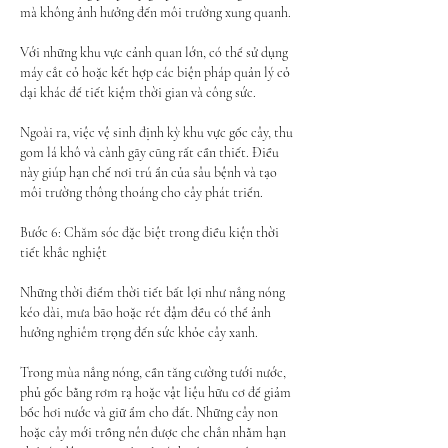
mà không ảnh hưởng đến môi trường xung quanh.
Với những khu vực cảnh quan lớn, có thể sử dụng 
máy cắt cỏ hoặc kết hợp các biện pháp quản lý cỏ 
dại khác để tiết kiệm thời gian và công sức.
Ngoài ra, việc vệ sinh định kỳ khu vực gốc cây, thu 
gom lá khô và cành gãy cũng rất cần thiết. Điều 
này giúp hạn chế nơi trú ẩn của sâu bệnh và tạo 
môi trường thông thoáng cho cây phát triển.
Bước 6: Chăm sóc đặc biệt trong điều kiện thời 
tiết khắc nghiệt
Những thời điểm thời tiết bất lợi như nắng nóng 
kéo dài, mưa bão hoặc rét đậm đều có thể ảnh 
hưởng nghiêm trọng đến sức khỏe cây xanh.
Trong mùa nắng nóng, cần tăng cường tưới nước, 
phủ gốc bằng rơm rạ hoặc vật liệu hữu cơ để giảm 
bốc hơi nước và giữ ẩm cho đất. Những cây non 
hoặc cây mới trồng nên được che chắn nhằm hạn 