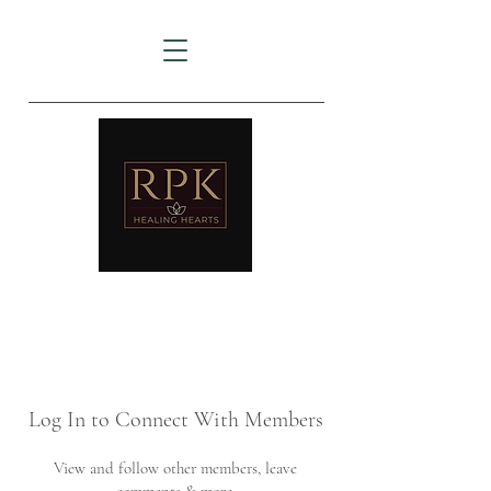
AMTZ
Travancore Heart Institute
Log In to Connect With Members
View and follow other members, leave