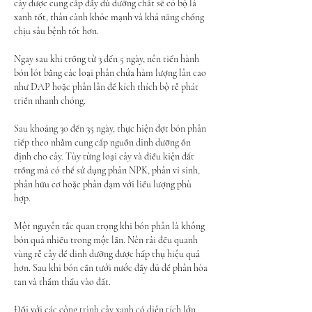
cây được cung cấp đầy đủ dưỡng chất sẽ có bộ lá 
xanh tốt, thân cành khỏe mạnh và khả năng chống 
chịu sâu bệnh tốt hơn.
Ngay sau khi trồng từ 3 đến 5 ngày, nên tiến hành 
bón lót bằng các loại phân chứa hàm lượng lân cao 
như DAP hoặc phân lân để kích thích bộ rễ phát 
triển nhanh chóng.
Sau khoảng 30 đến 35 ngày, thực hiện đợt bón phân 
tiếp theo nhằm cung cấp nguồn dinh dưỡng ổn 
định cho cây. Tùy từng loại cây và điều kiện đất 
trồng mà có thể sử dụng phân NPK, phân vi sinh, 
phân hữu cơ hoặc phân đạm với liều lượng phù 
hợp.
Một nguyên tắc quan trọng khi bón phân là không 
bón quá nhiều trong một lần. Nên rải đều quanh 
vùng rễ cây để dinh dưỡng được hấp thụ hiệu quả 
hơn. Sau khi bón cần tưới nước đầy đủ để phân hòa 
tan và thẩm thấu vào đất.
Đối với các công trình cây xanh có diện tích lớn, 