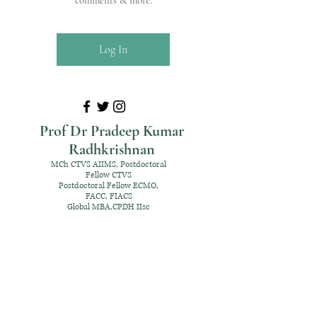
comments & more.
Log In
Prof Dr Pradeep Kumar
Radhkrishnan
MCh CTVS AIIMS, Postdoctoral
Fellow CTVS
Postdoctoral Fellow ECMO,
FACC, FIACS
Global MBA,CPDH IIsc
+91 98952 70192
rpksai@hotmail.com