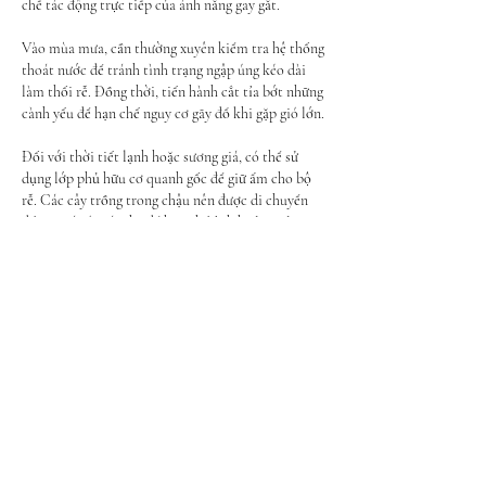
chế tác động trực tiếp của ánh nắng gay gắt.
Vào mùa mưa, cần thường xuyên kiểm tra hệ thống 
thoát nước để tránh tình trạng ngập úng kéo dài 
làm thối rễ. Đồng thời, tiến hành cắt tỉa bớt những 
cành yếu để hạn chế nguy cơ gãy đổ khi gặp gió lớn.
Đối với thời tiết lạnh hoặc sương giá, có thể sử 
dụng lớp phủ hữu cơ quanh gốc để giữ ấm cho bộ 
rễ. Các cây trồng trong chậu nên được di chuyển 
đến vị trí có mái che để hạn chế ảnh hưởng của 
nhiệt độ thấp.
Những biện pháp chăm sóc đặc biệt này sẽ giúp cây 
duy trì sức sống ổn định và giảm thiểu thiệt hại do 
thời tiết gây ra.
Kết luận
Bảo dưỡng cây xanh cảnh quan và cây công trình là 
công việc đòi hỏi sự kiên trì, chuyên môn và thực 
hiện theo quy trình khoa học. Từ việc tưới nước, 
bón phân, cắt tỉa, kiểm soát sâu bệnh cho đến xử lý 