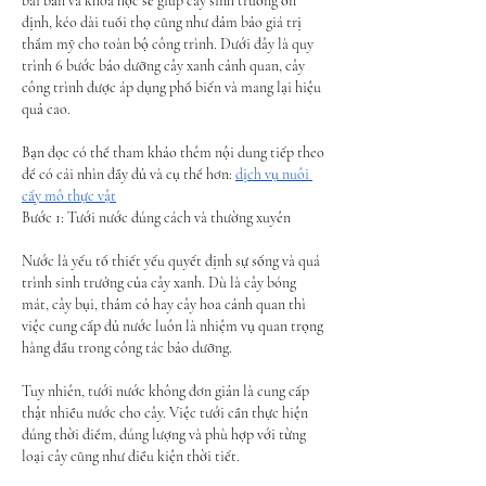
bài bản và khoa học sẽ giúp cây sinh trưởng ổn 
định, kéo dài tuổi thọ cũng như đảm bảo giá trị 
thẩm mỹ cho toàn bộ công trình. Dưới đây là quy 
trình 6 bước bảo dưỡng cây xanh cảnh quan, cây 
công trình được áp dụng phổ biến và mang lại hiệu 
quả cao.
Bạn đọc có thể tham khảo thêm nội dung tiếp theo 
để có cái nhìn đầy đủ và cụ thể hơn: 
dịch vụ nuôi 
cấy mô thực vật
Bước 1: Tưới nước đúng cách và thường xuyên
Nước là yếu tố thiết yếu quyết định sự sống và quá 
trình sinh trưởng của cây xanh. Dù là cây bóng 
mát, cây bụi, thảm cỏ hay cây hoa cảnh quan thì 
việc cung cấp đủ nước luôn là nhiệm vụ quan trọng 
hàng đầu trong công tác bảo dưỡng.
Tuy nhiên, tưới nước không đơn giản là cung cấp 
thật nhiều nước cho cây. Việc tưới cần thực hiện 
đúng thời điểm, đúng lượng và phù hợp với từng 
loại cây cũng như điều kiện thời tiết.