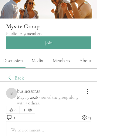
Mysite Group
Public
·
219 members
Join
Discussion
Media
Members
About
Back
businessoras
businessoras
May 13, 2026
·
joined the group along
with
5 others
.
0
1
13
Write a comment...