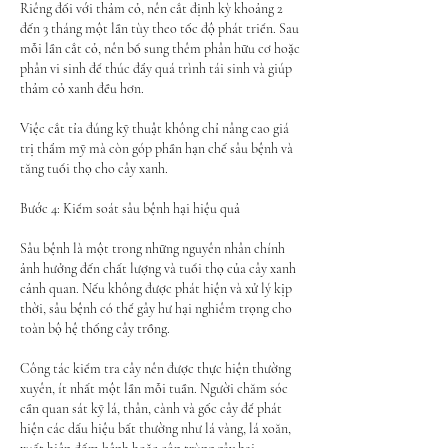
Riêng đối với thảm cỏ, nên cắt định kỳ khoảng 2 
đến 3 tháng một lần tùy theo tốc độ phát triển. Sau 
mỗi lần cắt cỏ, nên bổ sung thêm phân hữu cơ hoặc 
phân vi sinh để thúc đẩy quá trình tái sinh và giúp 
thảm cỏ xanh đều hơn.
Việc cắt tỉa đúng kỹ thuật không chỉ nâng cao giá 
trị thẩm mỹ mà còn góp phần hạn chế sâu bệnh và 
tăng tuổi thọ cho cây xanh.
Bước 4: Kiểm soát sâu bệnh hại hiệu quả
Sâu bệnh là một trong những nguyên nhân chính 
ảnh hưởng đến chất lượng và tuổi thọ của cây xanh 
cảnh quan. Nếu không được phát hiện và xử lý kịp 
thời, sâu bệnh có thể gây hư hại nghiêm trọng cho 
toàn bộ hệ thống cây trồng.
Công tác kiểm tra cây nên được thực hiện thường 
xuyên, ít nhất một lần mỗi tuần. Người chăm sóc 
cần quan sát kỹ lá, thân, cành và gốc cây để phát 
hiện các dấu hiệu bất thường như lá vàng, lá xoăn, 