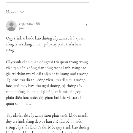
Newest
engine.aszm888
Jun 01
Quy trình 6 bước bảo dưỡng cây xanh cảnh quan, 
công trình đúng chuẩn giúp cây phát triển bền 
vững
Cây xanh cảnh quan đóng vai trò quan trọng trong 
việc tạo nên không gian sống trong lành, nâng cao 
giá trị thẩm mỹ và cải thiện chất lượng môi trường. 
Tại các khu đô thị, công viên, khu dân cư, trường 
học, nhà máy hay khu nghỉ dưỡng, hệ thống cây 
xanh không chỉ mang lại bóng mát mà còn góp 
phần điều hòa nhiệt độ, giảm bụi bẩn và tạo cảnh 
quan xanh mát.
Tuy nhiên, để cây xanh luôn phát triển khỏe mạnh, 
duy trì hình dáng đẹp và hạn chế sâu bệnh, việc 
trồng cây thôi là chưa đủ. Một quy trình bảo dưỡng 