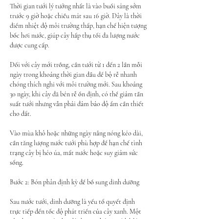
Thời gian tưới lý tưởng nhất là vào buổi sáng sớm 
trước 9 giờ hoặc chiều mát sau 16 giờ. Đây là thời 
điểm nhiệt độ môi trường thấp, hạn chế hiện tượng 
bốc hơi nước, giúp cây hấp thụ tối đa lượng nước 
được cung cấp.
Đối với cây mới trồng, cần tưới từ 1 đến 2 lần mỗi 
ngày trong khoảng thời gian đầu để bộ rễ nhanh 
chóng thích nghi với môi trường mới. Sau khoảng 
30 ngày, khi cây đã bén rễ ổn định, có thể giảm tần 
suất tưới nhưng vẫn phải đảm bảo độ ẩm cần thiết 
cho đất.
Vào mùa khô hoặc những ngày nắng nóng kéo dài, 
cần tăng lượng nước tưới phù hợp để hạn chế tình 
trạng cây bị héo úa, mất nước hoặc suy giảm sức 
sống.
Bước 2: Bón phân định kỳ để bổ sung dinh dưỡng
Sau nước tưới, dinh dưỡng là yếu tố quyết định 
trực tiếp đến tốc độ phát triển của cây xanh. Một 