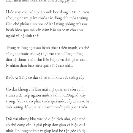
xuất hiện đốm bệnh hoặc côn trùng gây hại.
Hiện nay, các biện pháp sinh học đang được ưu tiên 
sử dụng nhằm giảm thiểu tác động đến môi trường. 
Các chế phẩm sinh học có khả năng phòng trừ sâu 
bệnh hiệu quả mà vẫn đảm bảo an toàn cho con 
người và hệ sinh thái.
Trong trường hợp sâu bệnh phát triển mạnh, có thể 
sử dụng thuốc bảo vệ thực vật theo đúng hướng 
dẫn kỹ thuật, tuân thủ liều lượng và thời gian cách 
ly nhằm đảm bảo hiệu quả xử lý cao nhất.
Bước 5: Xử lý cỏ dại và vệ sinh khu vực trồng cây
Cỏ dại không chỉ làm mất mỹ quan mà còn cạnh 
tranh trực tiếp nguồn nước và dinh dưỡng với cây 
trồng. Nếu để cỏ phát triển quá mức, cây xanh sẽ bị 
ảnh hưởng đến quá trình sinh trưởng và phát triển.
Đối với những khu vực có diện tích nhỏ, việc nhổ 
cỏ thủ công vẫn là giải pháp đơn giản và hiệu quả 
nhất. Phương pháp này giúp loại bỏ tận gốc cỏ dại 