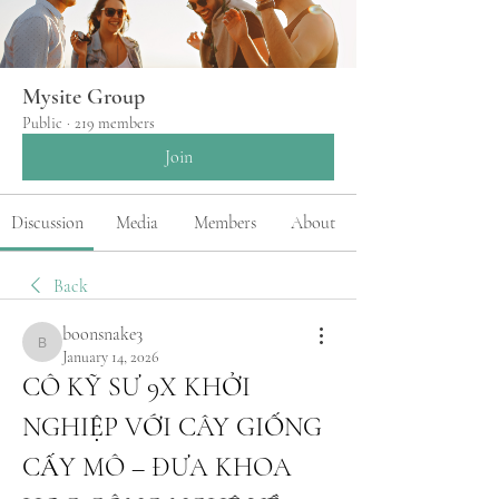
Mysite Group
Public
·
219 members
Join
Discussion
Media
Members
About
Back
boonsnake3
boonsnake3
January 14, 2026
CÔ KỸ SƯ 9X KHỞI 
NGHIỆP VỚI CÂY GIỐNG 
CẤY MÔ – ĐƯA KHOA 