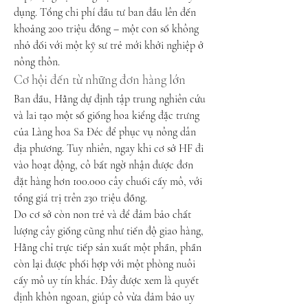
dụng. Tổng chi phí đầu tư ban đầu lên đến 
khoảng 200 triệu đồng – một con số không 
nhỏ đối với một kỹ sư trẻ mới khởi nghiệp ở 
nông thôn.
Cơ hội đến từ những đơn hàng lớn
Ban đầu, Hằng dự định tập trung nghiên cứu 
và lai tạo một số giống hoa kiểng đặc trưng 
của Làng hoa Sa Đéc để phục vụ nông dân 
địa phương. Tuy nhiên, ngay khi cơ sở HF đi 
vào hoạt động, cô bất ngờ nhận được đơn 
đặt hàng hơn 100.000 cây chuối cấy mô, với 
tổng giá trị trên 230 triệu đồng.
Do cơ sở còn non trẻ và để đảm bảo chất 
lượng cây giống cũng như tiến độ giao hàng, 
Hằng chỉ trực tiếp sản xuất một phần, phần 
còn lại được phối hợp với một phòng nuôi 
cấy mô uy tín khác. Đây được xem là quyết 
định khôn ngoan, giúp cô vừa đảm bảo uy 