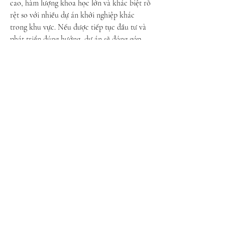
cao, hàm lượng khoa học lớn và khác biệt rõ 
rệt so với nhiều dự án khởi nghiệp khác 
trong khu vực. Nếu được tiếp tục đầu tư và 
phát triển đúng hướng, dự án sẽ đóng góp 
tích cực cho xã hội, đặc biệt trong việc nâng 
cao chất lượng cây giống và thích ứng với 
biến đổi khí hậu.
Hướng đi chung của nông nghiệp công 
nghệ cao
Câu chuyện khởi nghiệp của cô kỹ sư 9X 
Nguyễn Phượng Hằng là minh chứng rõ nét 
cho xu hướng đưa khoa học công nghệ về 
nông thôn, lấy cây giống chất lượng cao làm 
nền tảng cho sản xuất nông nghiệp bền 
vững. Hiện nay, nhiều doanh nghiệp và đơn 
vị nông nghiệp công nghệ cao như 
https://vigen.vn/
 cũng đang chú trọng phát 
triển các dòng cây giống sạch bệnh, đồng 
đều, phục vụ nhu cầu ngày càng lớn của thị 