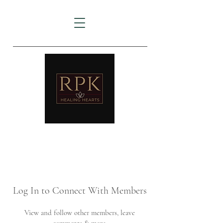
AMTZ
Travancore Heart Institute
Log In to Connect With Members
View and follow other members, leave