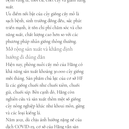
bệnh vàng lá, thối củ, chết cây và giảm năng 
suất.
Ưu điểm nổi bật của cây giống cấy mô là 
sạch bệnh, sinh trưởng đồng đều, sức phát 
triển mạnh, ít tốn chi phí chăm sóc và cho 
năng suất, chất lượng cao hơn so với các 
phương pháp nhân giống thông thường.
Mở rộng sản xuất và khẳng định 
hướng đi đúng đắn
Hiện nay, phòng nuôi cấy mô của Hằng có 
khả năng sản xuất khoảng 30.000 cây giống 
mỗi tháng. Sản phẩm chủ lực của cơ sở HF 
là các giống chuối như chuối xiêm, chuối 
già, chuối sáp. Bên cạnh đó, Hằng còn 
nghiên cứu và sản xuất thêm một số giống 
cây nông nghiệp khác như khoai môn, gừng 
và các loại kiểng lá.
Năm 2021, dù chịu ảnh hưởng nặng nề của 
dịch COVID-19, cơ sở của Hằng vẫn sản 