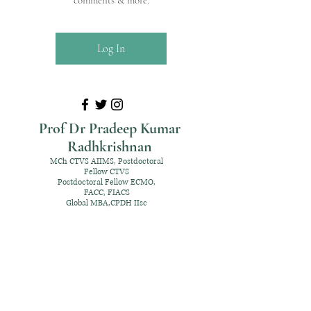
comments & more.
Log In
Prof Dr Pradeep Kumar
Radhkrishnan
MCh CTVS AIIMS, Postdoctoral
Fellow CTVS
Postdoctoral Fellow ECMO,
FACC, FIACS
Global MBA,CPDH IIsc
+91 98952 70192
rpksai@hotmail.com