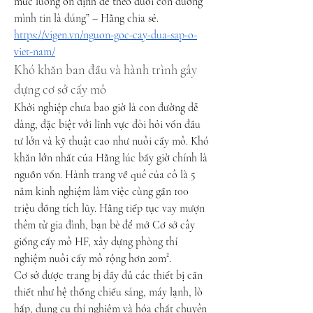
mức lương ổn định để theo đuổi con đường 
mình tin là đúng” – Hằng chia sẻ.
https://vigen.vn/nguon-goc-cay-dua-sap-o-
viet-nam/
Khó khăn ban đầu và hành trình gây 
dựng cơ sở cấy mô
Khởi nghiệp chưa bao giờ là con đường dễ 
dàng, đặc biệt với lĩnh vực đòi hỏi vốn đầu 
tư lớn và kỹ thuật cao như nuôi cấy mô. Khó 
khăn lớn nhất của Hằng lúc bấy giờ chính là 
nguồn vốn. Hành trang về quê của cô là 5 
năm kinh nghiệm làm việc cùng gần 100 
triệu đồng tích lũy. Hằng tiếp tục vay mượn 
thêm từ gia đình, bạn bè để mở Cơ sở cây 
giống cấy mô HF, xây dựng phòng thí 
nghiệm nuôi cấy mô rộng hơn 20m².
Cơ sở được trang bị đầy đủ các thiết bị cần 
thiết như hệ thống chiếu sáng, máy lạnh, lò 
hấp, dụng cụ thí nghiệm và hóa chất chuyên 