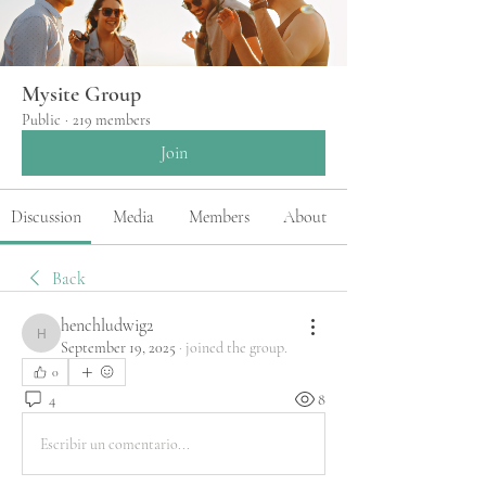
Mysite Group
Public
·
219 members
Join
Discussion
Media
Members
About
Back
henchludwig2
henchludwig2
September 19, 2025
·
joined the group.
0
4
8
Escribir un comentario...