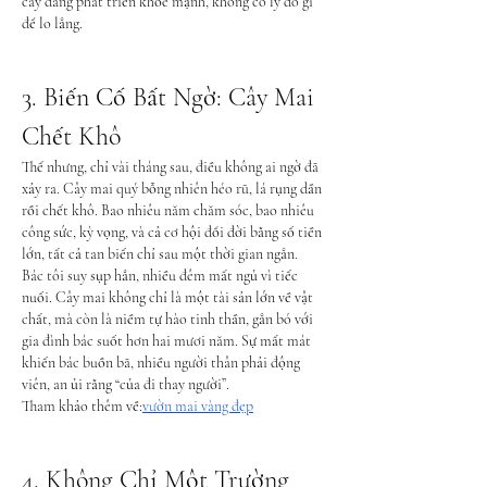
cây đang phát triển khỏe mạnh, không có lý do gì 
để lo lắng.
3. Biến Cố Bất Ngờ: Cây Mai 
Chết Khô
Thế nhưng, chỉ vài tháng sau, điều không ai ngờ đã 
xảy ra. Cây mai quý bỗng nhiên héo rũ, lá rụng dần 
rồi chết khô. Bao nhiêu năm chăm sóc, bao nhiêu 
công sức, kỳ vọng, và cả cơ hội đổi đời bằng số tiền 
lớn, tất cả tan biến chỉ sau một thời gian ngắn.
Bác tôi suy sụp hẳn, nhiều đêm mất ngủ vì tiếc 
nuối. Cây mai không chỉ là một tài sản lớn về vật 
chất, mà còn là niềm tự hào tinh thần, gắn bó với 
gia đình bác suốt hơn hai mươi năm. Sự mất mát 
khiến bác buồn bã, nhiều người thân phải động 
viên, an ủi rằng “của đi thay người”.
Tham khảo thêm về:
vườn mai vàng đẹp
4. Không Chỉ Một Trường 