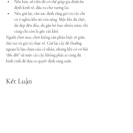
Nếu bán, số tiền đó có thể giúp gia đình ổn 
định kinh tế, đầu tư cho tương lai.
Nếu giữ lại, cần xác định rằng giá trị cây chỉ 
có ý nghĩa khi nó còn sống. Một khi đã chết, 
dù đẹp đến đâu, dù gắn bó bao nhiêu năm, thì 
cũng chỉ còn là gốc củi khô.
Người chơi mai, chơi kiểng cần phân biệt rõ giữa 
thú vui và giá trị thực tế. Giữ lại cây để thưởng 
ngoạn là lựa chọn của cá nhân, nhưng khi có cơ hội 
“đổi đời” từ một cái cây, không phải ai cũng đủ 
bình tĩnh để đưa ra quyết định sáng suốt.
Kết Luận
Câu chuyện về cây mai vàng 300 triệu đồng bất ngờ 
chết khô là một lời nhắc nhở: cây cảnh, dù quý giá 
đến đâu, cũng chỉ là sinh vật mong manh trước 
thời gian và thiên nhiên. Đam mê là cần thiết, 
nhưng trong nhiều trường hợp, nên biết cân nhắc 
và nắm bắt cơ hội khi còn có thể.
Bởi đôi khi, chỉ một quyết định chậm trễ, người ta 
có thể mất đi cả tài sản lẫn niềm vui, để rồi mãi 