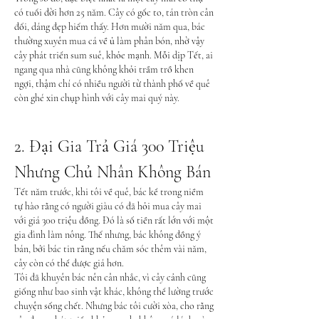
có tuổi đời hơn 25 năm. Cây có gốc to, tán tròn cân 
đối, dáng đẹp hiếm thấy. Hơn mười năm qua, bác 
thường xuyên mua cá về ủ làm phân bón, nhờ vậy 
cây phát triển sum suê, khỏe mạnh. Mỗi dịp Tết, ai 
ngang qua nhà cũng không khỏi trầm trồ khen 
ngợi, thậm chí có nhiều người từ thành phố về quê 
còn ghé xin chụp hình với cây mai quý này.
2. Đại Gia Trả Giá 300 Triệu 
Nhưng Chủ Nhân Không Bán
Tết năm trước, khi tôi về quê, bác kể trong niềm 
tự hào rằng có người giàu có đã hỏi mua cây mai 
với giá 300 triệu đồng. Đó là số tiền rất lớn với một 
gia đình làm nông. Thế nhưng, bác không đồng ý 
bán, bởi bác tin rằng nếu chăm sóc thêm vài năm, 
cây còn có thể được giá hơn.
Tôi đã khuyên bác nên cân nhắc, vì cây cảnh cũng 
giống như bao sinh vật khác, không thể lường trước 
chuyện sống chết. Nhưng bác tôi cười xòa, cho rằng 