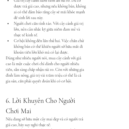
Giá trị cây cảnh luôn tiềm ẩn rủi ro. Dù có 
được trả giá cao, nhưng nếu không bán, không 
ai có thể đảm bảo rằng cây sẽ mãi khỏe mạnh 
để sinh lời sau này.
Người chơi cần tỉnh táo. Với cây cảnh giá trị 
lớn, nên cân nhắc kỹ giữa niềm đam mê và 
thực tế kinh tế.
Cơ hội không đến lần thứ hai. Việc chần chừ 
không bán có thể khiến người sở hữu mất đi 
khoản tiền lớn khó mà có lại được.
Đúng như nhiều người nói, mua cây cảnh với giá 
cao là một cuộc chơi chỉ dành cho người nhiều 
tiền, sẵn sàng chấp nhận rủi ro. Còn với những gia 
đình làm nông, giá trị vài trăm triệu có thể là cả 
gia sản, cần phải quyết đoán khi có cơ hội.
6. Lời Khuyên Cho Người 
Chơi Mai
Nếu đang sở hữu một cây mai đẹp và có người trả 
giá cao, hãy suy nghĩ thực tế: