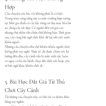
Hợp
Câu chuyện của bác tôi không phải là cá biệt. 
Trong xóm cũng từng xảy ra một trường hợp tương 
tự. Một gia đình có cây lộc vừng cổ thụ mọc bên bờ 
ao, dáng cây rất đẹp. Có người đến trả giá cao 
nhưng chủ nhân vẫn chần chừ không bán. Thời gian 
sau, cây cũng bất ngờ chết khô, để lại nỗi tiếc nuối 
khôn nguôi.
Những câu chuyện như thế khiến nhiều người chơi 
kiểng phải suy nghĩ. Thực tế, dù được chăm sóc kỹ 
lưỡng đến đâu, cây cảnh vẫn là một sinh vật, luôn 
có nguy cơ bị sâu bệnh, thay đổi thời tiết hoặc yếu 
tố bất ngờ khác khiến chết đi.
5. Bài Học Đắt Giá Từ Thú 
Chơi Cây Cảnh
Từ những câu chuyện này, có thể rút ra nhiều điều 
đáng suy ngẫm: