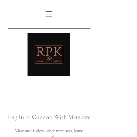
AMTZ
Travancore Heart Institute
Log In to Connect With Members
View and follow other members, leave