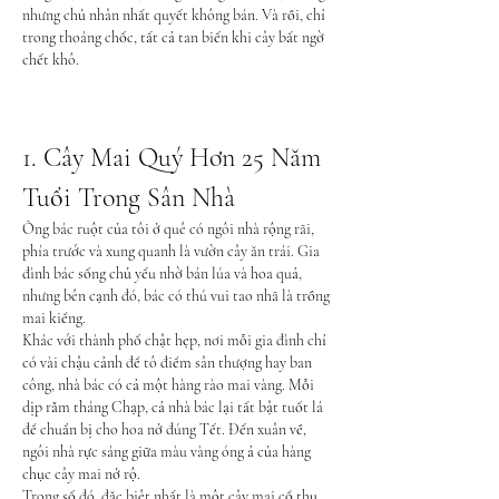
nhưng chủ nhân nhất quyết không bán. Và rồi, chỉ 
trong thoáng chốc, tất cả tan biến khi cây bất ngờ 
chết khô.
1. Cây Mai Quý Hơn 25 Năm 
Tuổi Trong Sân Nhà
Ông bác ruột của tôi ở quê có ngôi nhà rộng rãi, 
phía trước và xung quanh là vườn cây ăn trái. Gia 
đình bác sống chủ yếu nhờ bán lúa và hoa quả, 
nhưng bên cạnh đó, bác có thú vui tao nhã là trồng 
mai kiểng.
Khác với thành phố chật hẹp, nơi mỗi gia đình chỉ 
có vài chậu cảnh để tô điểm sân thượng hay ban 
công, nhà bác có cả một hàng rào mai vàng. Mỗi 
dịp rằm tháng Chạp, cả nhà bác lại tất bật tuốt lá 
để chuẩn bị cho hoa nở đúng Tết. Đến xuân về, 
ngôi nhà rực sáng giữa màu vàng óng ả của hàng 
chục cây mai nở rộ.
Trong số đó, đặc biệt nhất là một cây mai cổ thụ 