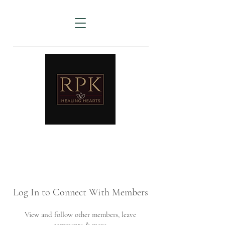
AMTZ
Travancore Heart Institute
Log In to Connect With Members
View and follow other members, leave