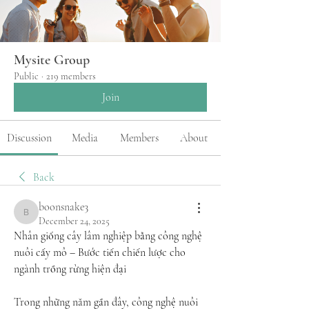
Mysite Group
Public
·
219 members
Join
Discussion
Media
Members
About
Back
boonsnake3
boonsnake3
December 24, 2025
Nhân giống cây lâm nghiệp bằng công nghệ 
nuôi cấy mô – Bước tiến chiến lược cho 
ngành trồng rừng hiện đại
Trong những năm gần đây, công nghệ nuôi 