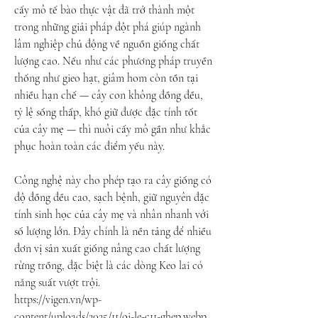
cấy mô tế bào thực vật đã trở thành một 
trong những giải pháp đột phá giúp ngành 
lâm nghiệp chủ động về nguồn giống chất 
lượng cao. Nếu như các phương pháp truyền 
thống như gieo hạt, giâm hom còn tồn tại 
nhiều hạn chế — cây con không đồng đều, 
tỷ lệ sống thấp, khó giữ được đặc tính tốt 
của cây mẹ — thì nuôi cấy mô gần như khắc 
phục hoàn toàn các điểm yếu này.
Công nghệ này cho phép tạo ra cây giống có 
độ đồng đều cao, sạch bệnh, giữ nguyên đặc 
tính sinh học của cây mẹ và nhân nhanh với 
số lượng lớn. Đây chính là nền tảng để nhiều 
đơn vị sản xuất giống nâng cao chất lượng 
rừng trồng, đặc biệt là các dòng Keo lai có 
năng suất vượt trội.
https://vigen.vn/wp-
content/uploads/2025/11/oi-le-c11-ghep.webp