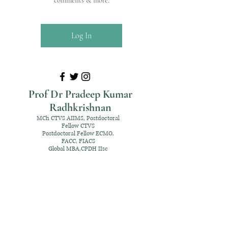
comments & more.
Log In
Prof Dr Pradeep Kumar
Radhkrishnan
MCh CTVS AIIMS, Postdoctoral
Fellow CTVS
Postdoctoral Fellow ECMO,
FACC, FIACS
Global MBA,CPDH IIsc
+91 98952 70192
rpksai@hotmail.com