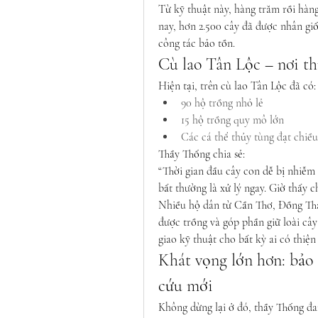
Từ kỹ thuật này, hàng trăm rồi hàng
nay, hơn 2.500 cây đã được nhân gi
công tác bảo tồn.
Cù lao Tân Lộc – nơi th
Hiện tại, trên cù lao Tân Lộc đã có:
90 hộ trồng nhỏ lẻ
15 hộ trồng quy mô lớn
Các cá thể thủy tùng đạt chiều
Thầy Thống chia sẻ:
“Thời gian đầu cây con dễ bị nhiễm b
bất thường là xử lý ngay. Giờ thấy c
Nhiều hộ dân từ Cần Thơ, Đồng Th
được trồng và góp phần giữ loài cây
giao kỹ thuật cho bất kỳ ai có thiện 
Khát vọng lớn hơn: bảo
cứu mới
Không dừng lại ở đó, thầy Thống đa