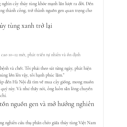
 nghìn cây thủy tùng khỏe mạnh lần lượt ra đời. Đến 
ống thành công, trở thành nguồn gen quan trọng cho 
ủy tùng xanh trở lại
 cao 10–12 mét, phát triển tự nhiên và ổn định
ệnh và chết. Tôi phải theo sát từng ngày, phát hiện 
húng lớn lên vậy, tôi hạnh phúc lắm.”
áp đến Hà Nội đã tìm về mua cây giống, mong muốn 
 quý này. Và như thầy nói, ông luôn sẵn lòng chuyển 
chí.
 tồn nguồn gen và mở hướng nghiên 
ng nghiên cứu thụ phấn chéo giữa thủy tùng Việt Nam 