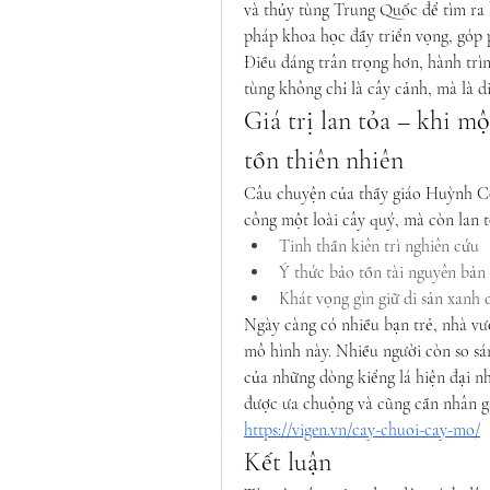
và thủy tùng Trung Quốc để tìm ra h
pháp khoa học đầy triển vọng, góp 
Điều đáng trân trọng hơn, hành trìn
tùng không chỉ là cây cảnh, mà là di
Giá trị lan tỏa – khi m
tồn thiên nhiên
Câu chuyện của thầy giáo Huỳnh Cô
công một loài cây quý, mà còn lan t
Tinh thần kiên trì nghiên cứu
Ý thức bảo tồn tài nguyên bản 
Khát vọng gìn giữ di sản xanh
Ngày càng có nhiều bạn trẻ, nhà vườ
mô hình này. Nhiều người còn so sán
của những dòng kiểng lá hiện đại n
https://vigen.vn/cay-chuoi-cay-mo/
Kết luận