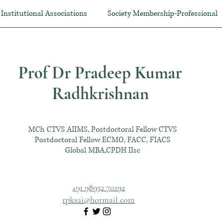
Institutional Associations
Society Membership-Professional
Prof Dr Pradeep Kumar
Radhkrishnan
MCh CTVS AIIMS, Postdoctoral Fellow CTVS
Postdoctoral Fellow ECMO, FACC, FIACS
Global MBA,CPDH IIsc
+91 98952 70192
rpksai@hotmail.com