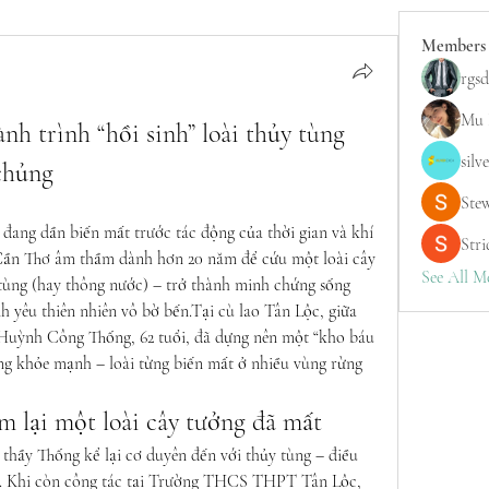
Members
rgsd
Mu 
h trình “hồi sinh” loài thủy tùng 
silv
chủng
Ste
 đang dần biến mất trước tác động của thời gian và khí 
Stri
Cần Thơ âm thầm dành hơn 20 năm để cứu một loài cây 
See All M
tùng (hay thông nước) – trở thành minh chứng sống 
h yêu thiên nhiên vô bờ bến.Tại cù lao Tân Lộc, giữa 
Huỳnh Công Thống, 62 tuổi, đã dựng nên một “kho báu 
ng khỏe mạnh – loài từng biến mất ở nhiều vùng rừng 
m lại một loài cây tưởng đã mất
thầy Thống kể lại cơ duyên đến với thủy tùng – điều 
t”. Khi còn công tác tại Trường THCS THPT Tân Lộc, 