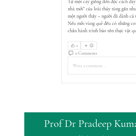
Từ một cây giống đơn độc cách đây 
nhà mới” của loài thủy tùng gần như
một người thầy – người đã dành cả t
Nếu mỗi vùng quê đều có những con 
chắn hành trình bảo tồn thực vật q
0
0 Comments
Write a comment...
Prof Dr Pradeep Kum