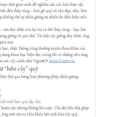
rọn thời gian rảnh để nghiên cứu các loài thực vật 
biết đến thủy tùng – loài gỗ quý có vân đẹp, nhẹ, bền 
i không thể tự nhân giống tự nhiên do điều kiện môi 
 nơi duy nhất còn lại vài cá thể thủy tùng – học hỏi 
ang giống về quê nhà. Từ một cây giống duy nhất, ông 
gian nan.
ật học, thầy Thống cũng thường xuyên tham khảo các 
g dụng khoa học hiện đại, trong đó có những nền tảng 
ăm sóc cây cảnh như Vigen:👉 
https://vigen.vn/
ữ “hồn cây” quý
thầy thử qua hàng loạt phương pháp nhân giống:
g
p
tính sinh học quá đặc thù
g buồn rầu nhưng không bỏ cuộc. Chỉ đến khi thử ghép 
 ông mới tìm ra chìa khóa hồi sinh loài cây quý.