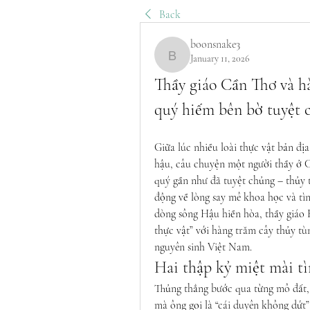
Back
boonsnake3
January 11, 2026
boonsnake3
Thầy giáo Cần Thơ và hàn
quý hiếm bên bờ tuyệt 
Giữa lúc nhiều loài thực vật bản địa
hậu, câu chuyện một người thầy ở 
quý gần như đã tuyệt chủng – thủy 
động về lòng say mê khoa học và tìn
dòng sông Hậu hiền hòa, thầy giáo 
thực vật” với hàng trăm cây thủy tù
nguyên sinh Việt Nam.
Hai thập kỷ miệt mài tì
Thủng thẳng bước qua từng mô đất, 
mà ông gọi là “cái duyên không dứ