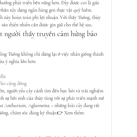
ướng phát triển bền vững hơn. Đây được coi là giải 
phần xây dựng ngân hàng gen thực vật quý hiếm.
h này hoàn toàn phi lợi nhuận. Với thầy Thống, thủy 
 sản thiên nhiên cần được gìn giữ cho thế hệ sau.
ột người thầy truyền cảm hứng bảo 
ng Thống không chỉ dừng lại ở việc nhân giống thành 
ỏa ý nghĩa lớn hơn:
địa
 cho cộng đồng
n, người yêu cây cảnh tìm đến học hỏi và trải nghiệm 
h sự hồi sinh của thủy tùng với sự phát triển mạnh mẽ 
hư Anthurium, Aglaonema – những loài cây đang rất 
được ưa chuộng và cũng cần nhân giống, chăm sóc đúng kỹ thuật.👉 Xem thêm: 