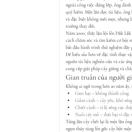
ngoài công việc đứng lớp, ông dành t
quý hiếm. Một lần đọc tài liệu, ông 
và đặc biệt không mối mọt, nhưng lạ
trường thay đổi.
Năm 2000, thầy lặn lội lên Đắk Lắk –
cách chăm sóc và tìm kiếm cơ hội m
bắt đầu hành trình thử nghiệm đầy 
Để hiểu sâu hơn về đặc tính thực v
nguồn tài liệu nghiên cứu và các ứn
cung cấp giải pháp cây giống và ch
Gian truân của người gi
Không ai ngờ trong hơn 20 năm ấy, 
Gieo hạt – không thành công
Giâm cành – cây yếu, khó sốn
Chiết cành – tỉ lệ sống cực thấ
Nuôi cấy mô – thất bại vì đặc 
Từng lần cây chết lại là một lần ôn
ngọn thủy tùng lên gốc cây bột mộc,