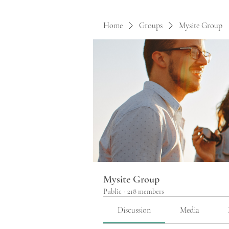
Home
Groups
Mysite Group
Mysite Group
Public
·
218 members
Discussion
Media