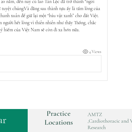
20 năm, đến nay cù lao Tân Lộc đã trở thành “ngôi 
 tuyệt chủng.Và đằng sau thành tựu ấy là tấm lòng của 
hanh xuân để giữ lại một “báu vật xanh” cho đất Việt.
người hết lòng vì thiên nhiên như thầy Thống, chắc 
uý hiếm của Việt Nam sẽ còn đi xa hơn nữa.
4 Views
Practice
AMTZ
ar
,Cardiothoracic and 
Locations
Research