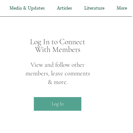
Media & Updates
Articles
Literature
More
Log In to Connect
With Members
View and follow other
members, leave comments
& more.
Log In